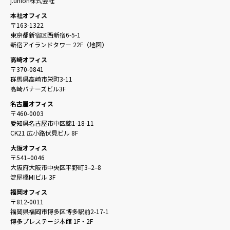
j.union株式会社
本社オフィス
〒163-1322
東京都新宿区西新宿6-5-1
新宿アイランドタワー 22F（
地図
）
高崎オフィス
〒370-0841
群馬県高崎市栄町3-11
高崎バナーズビル3F
名古屋オフィス
〒460-0003
愛知県名古屋市中区錦1-18-11
CK21 広小路伏見ビル 8F
大阪オフィス
〒541‒0046
大阪府大阪市中央区平野町3‒2‒8
淀屋橋MIビル 3F
福岡オフィス
〒812-0011
福岡県福岡市博多区博多駅前2-17-1
博多プレステージ本館 1F・2F