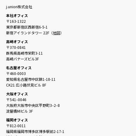
j.union株式会社
本社オフィス
〒163-1322
東京都新宿区西新宿6-5-1
新宿アイランドタワー 22F（
地図
）
高崎オフィス
〒370-0841
群馬県高崎市栄町3-11
高崎バナーズビル3F
名古屋オフィス
〒460-0003
愛知県名古屋市中区錦1-18-11
CK21 広小路伏見ビル 8F
大阪オフィス
〒541‒0046
大阪府大阪市中央区平野町3‒2‒8
淀屋橋MIビル 3F
福岡オフィス
〒812-0011
福岡県福岡市博多区博多駅前2-17-1