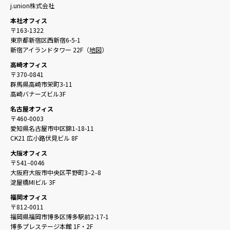
j.union株式会社
本社オフィス
〒163-1322
東京都新宿区西新宿6-5-1
新宿アイランドタワー 22F（
地図
）
高崎オフィス
〒370-0841
群馬県高崎市栄町3-11
高崎バナーズビル3F
名古屋オフィス
〒460-0003
愛知県名古屋市中区錦1-18-11
CK21 広小路伏見ビル 8F
大阪オフィス
〒541‒0046
大阪府大阪市中央区平野町3‒2‒8
淀屋橋MIビル 3F
福岡オフィス
〒812-0011
福岡県福岡市博多区博多駅前2-17-1
博多プレステージ本館 1F・2F